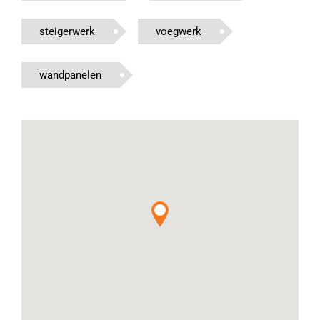
steigerwerk
voegwerk
wandpanelen