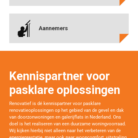
Aannemers
Kennispartner voor
pasklare oplossingen
Renovatief is dé kennispartner voor pasklare
renovatieoplossingen op het gebied van de gevel en dak
van doorzonwoningen en galerijflats in Nederland. Ons
doel is het realiseren van een duurzame woningvoorraad.
Wij kijken hierbij niet alleen naar het verbeteren van de
energieprestatie, maar ook naar wooncomfort, uitstraling,